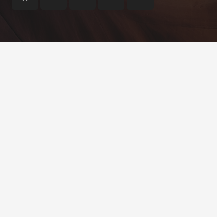
© 2020
Impreza Theme
by UpSolution
404 Error
Alocação de Mão de Obra
Backup
Blog
Contato
Gestao de TI