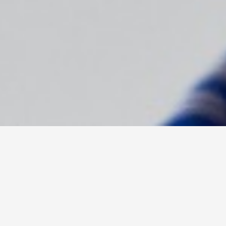
s
rmitindo que você permaneça focado em alcançar