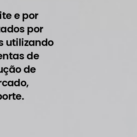
te e por
zados por
 utilizando
entas de
lução de
rcado,
orte.