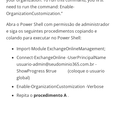
your organization. To run this command, you first
need to run the command: Enable-
OrganizationCustomization.”
Abra o Power Shell com permissão de administrador
e siga os seguintes procedimentos copiando e
colando para executar no Power Shell:
Import-Module ExchangeOnlineManagement;
Connect-ExchangeOnline -UserPrincipalName
usuario-admin@seudominio365.com.br -
ShowProgress $true (coloque o usuario
global)
Enable-OrganizationCustomization -Verbose
Repita o
procedimento A
.