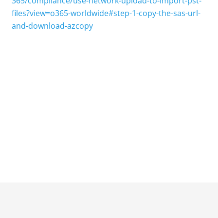
365/compliance/use-network-upload-to-import-pst-
files?view=o365-worldwide#step-1-copy-the-sas-url-
and-download-azcopy