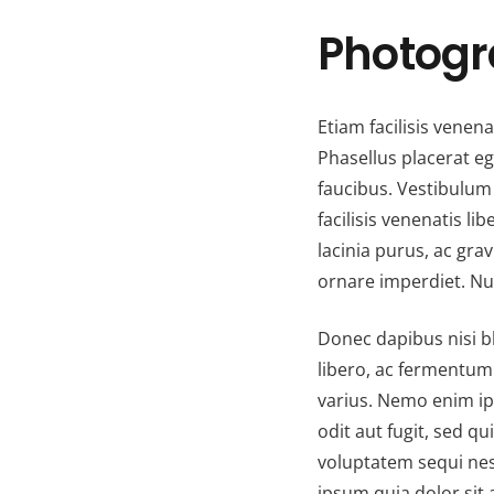
Photogr
Etiam facilisis venen
Phasellus placerat e
faucibus. Vestibulum 
facilisis venenatis l
lacinia purus, ac gra
ornare imperdiet. Nu
Donec dapibus nisi bl
libero, ac fermentum
varius. Nemo enim ip
odit aut fugit, sed 
voluptatem sequi ne
ipsum quia dolor sit a