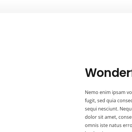
Wonderf
Nemo enim ipsam volu
fugit, sed quia cons
sequi nesciunt. Nequ
dolor sit amet, consec
omnis iste natus er