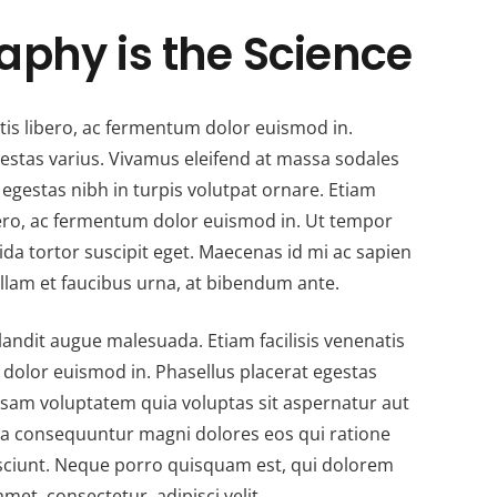
aphy is the Science
atis libero, ac fermentum dolor euismod in.
gestas varius. Vivamus eleifend at massa sodales
egestas nibh in turpis volutpat ornare. Etiam
ibero, ac fermentum dolor euismod in. Ut tempor
vida tortor suscipit eget. Maecenas id mi ac sapien
llam et faucibus urna, at bibendum ante.
andit augue malesuada. Etiam facilisis venenatis
 dolor euismod in. Phasellus placerat egestas
sam voluptatem quia voluptas sit aspernatur aut
quia consequuntur magni dolores eos qui ratione
sciunt. Neque porro quisquam est, qui dolorem
met, consectetur, adipisci velit.