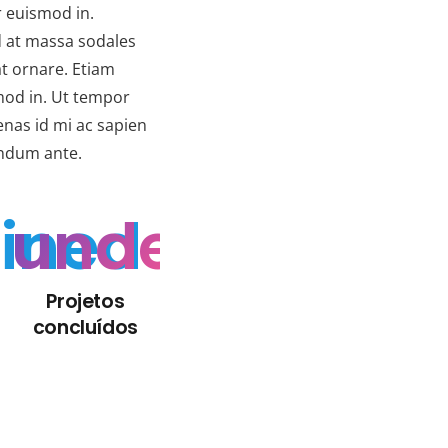
r euismod in.
d at massa sodales
at ornare. Etiam
smod in. Ut tempor
enas id mi ac sapien
endum ante.
ined
undefined
Projetos
concluídos