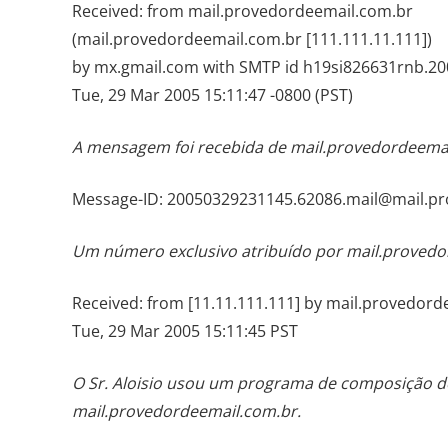
Received: from mail.provedordeemail.com.br
(mail.provedordeemail.com.br [111.111.11.111])
by mx.gmail.com with SMTP id h19si826631rnb.200
Tue, 29 Mar 2005 15:11:47 -0800 (PST)
A mensagem foi recebida de mail.provedordeemai
Message-ID: 20050329231145.62086.mail@mail.p
Um número exclusivo atribuído por mail.provedo
Received: from [11.11.111.111] by mail.provedord
Tue, 29 Mar 2005 15:11:45 PST
O Sr. Aloisio usou um programa de composição de 
mail.provedordeemail.com.br.