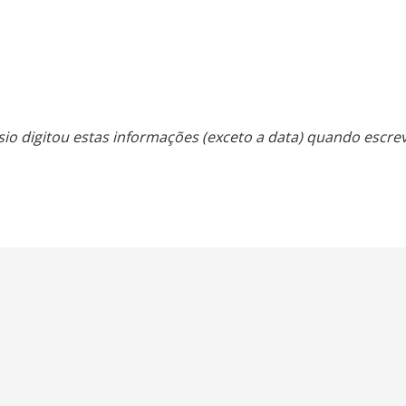
sio digitou estas informações (exceto a data) quando escrev
os.
Início