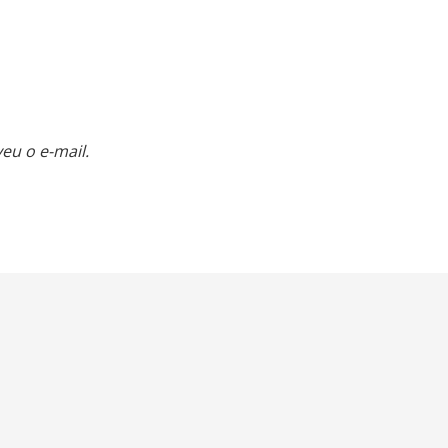
eu o e-mail.
Sobre a R7
Contato
Política de Privacidade