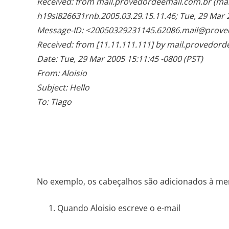
Received: from mail.provedordeemail.com.br (mai
h19si826631rnb.2005.03.29.15.11.46; Tue, 29 Mar 2
Message-ID: <20050329231145.62086.mail@prove
Received: from [11.11.111.111] by mail.provedord
Date: Tue, 29 Mar 2005 15:11:45 -0800 (PST)
From: Aloisio
Subject: Hello
To: Tiago
No exemplo, os cabeçalhos são adicionados à me
Quando Aloisio escreve o e-mail