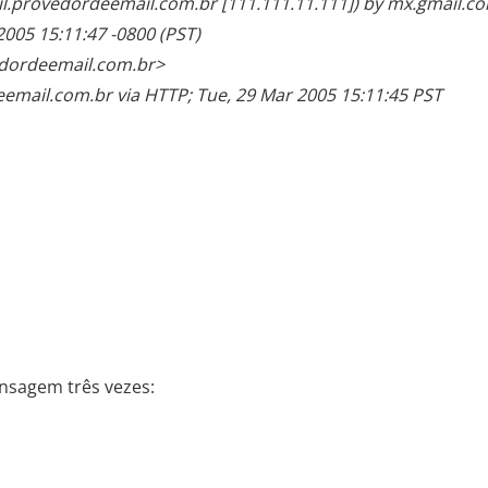
l.provedordeemail.com.br [111.111.11.111]) by mx.gmail.c
005 15:11:47 -0800 (PST)
dordeemail.com.br>
eemail.com.br via HTTP; Tue, 29 Mar 2005 15:11:45 PST
nsagem três vezes: